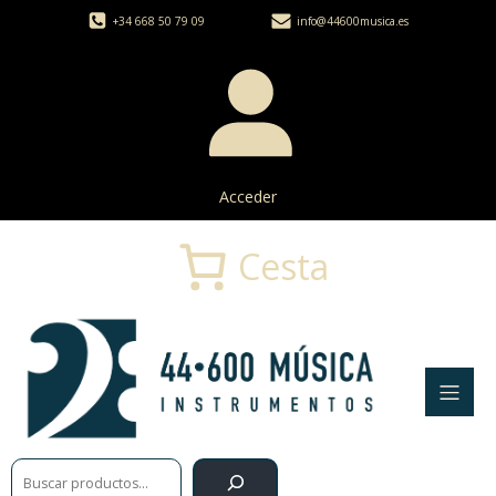
+34 668 50 79 09
info@44600musica.es
Acceder
Cesta
Buscar