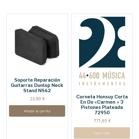
Soporte Reparación
Guitarras Dunlop Neck
Stand NS42
Corneta Honsuy Corta
23,80
€
En Do «Carmen » 3
Pistones Plateada
Añadir al carrito
72950
771,65
€
Leer más