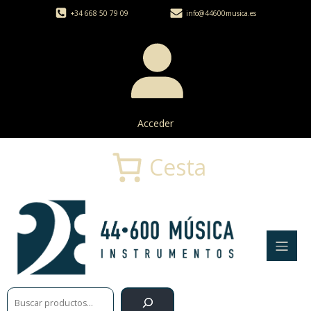
+34 668 50 79 09
info@44600musica.es
Acceder
Cesta
Buscar