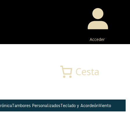
Acceder
Buscar
Cesta
rónica
Tambores Personalizados
Teclado y Acordeón
Viento