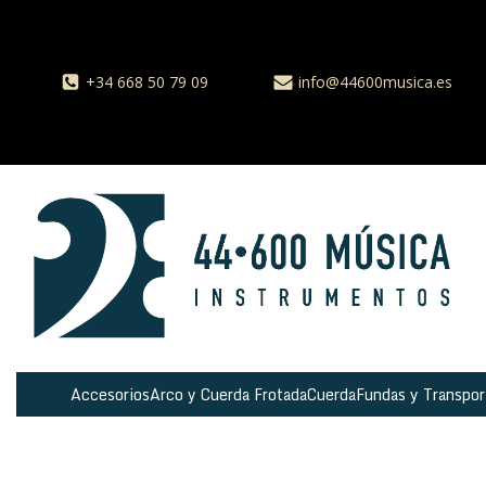
+34 668 50 79 09
info@44600musica.es
Accesorios
Arco y Cuerda Frotada
Cuerda
Fundas y Transpor