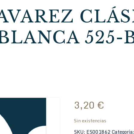
AVAREZ CLÁS
BLANCA 525-
3,20
€
Sin existencias
SKU:
ES001862
Categoría