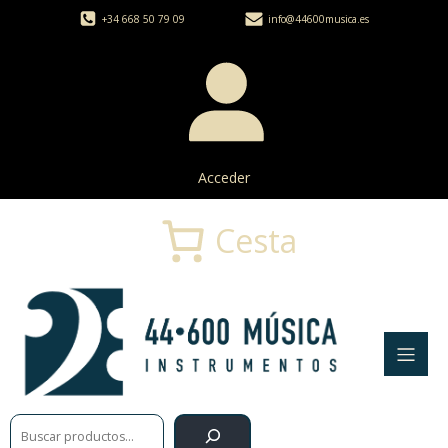
+34 668 50 79 09
info@44600musica.es
Acceder
Cesta
Buscar