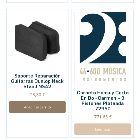
Soporte Reparación
Guitarras Dunlop Neck
Stand NS42
Corneta Honsuy Corta
23,80
€
En Do «Carmen » 3
Pistones Plateada
Añadir al carrito
72950
771,65
€
Leer más