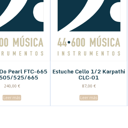
 Do Pearl FTC-665
Estuche Cello 1/2 Karpathi
 505/525/665
CLC-01
240,00
€
87,00
€
Leer más
Leer más