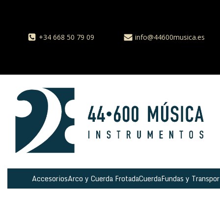
+34 668 50 79 09
info@44600musica.es
Accesorios
Arco y Cuerda Frotada
Cuerda
Fundas y Transpor