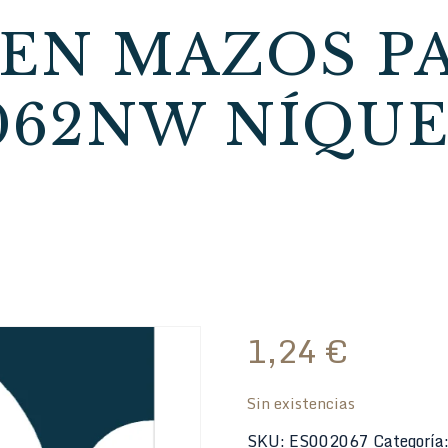
EN MAZOS P
062NW NÍQU
1,24
€
Sin existencias
SKU:
ES002067
Categoría