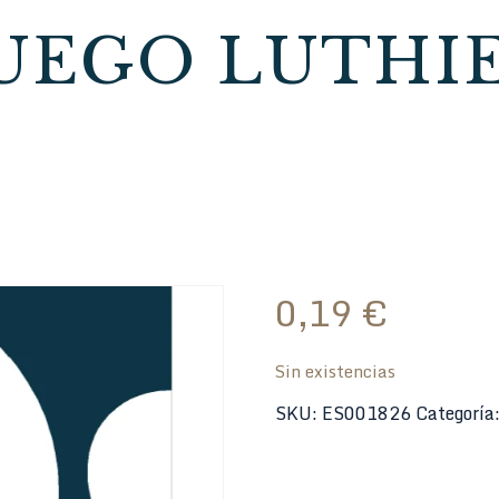
UEGO LUTHI
0,19
€
Sin existencias
SKU:
ES001826
Categoría