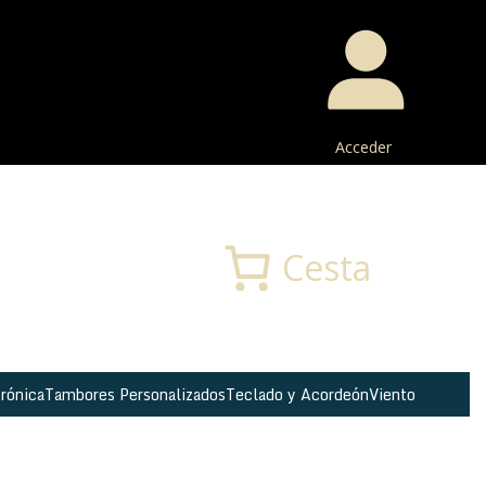
Acceder
Buscar
Cesta
rónica
Tambores Personalizados
Teclado y Acordeón
Viento