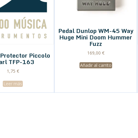
Pedal Dunlop WM-45 Way
Huge Mini Doom Hummer
Fuzz
169,00
€
 Protector Piccolo
arl TFP-163
Añadir al carrito
1,75
€
Leer más