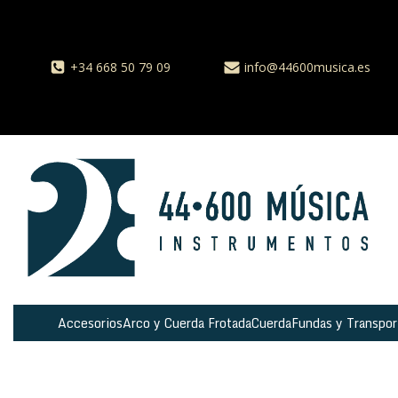
+34 668 50 79 09
info@44600musica.es
Accesorios
Arco y Cuerda Frotada
Cuerda
Fundas y Transpor