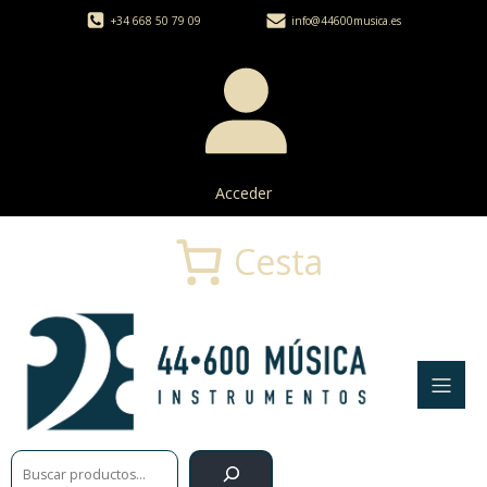
+34 668 50 79 09
info@44600musica.es
Acceder
Cesta
Buscar