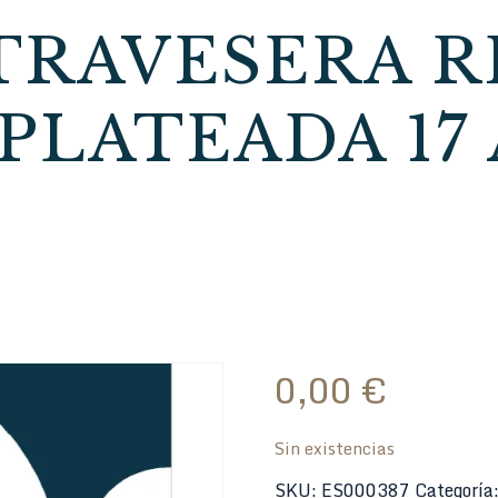
TRAVESERA 
PLATEADA 17
0,00
€
Sin existencias
SKU:
ES000387
Categoría