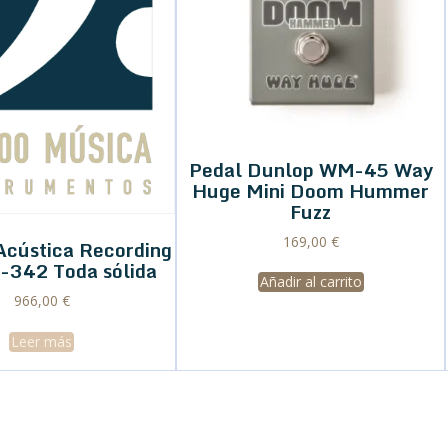
Pedal Dunlop WM-45 Way
Huge Mini Doom Hummer
Fuzz
169,00
€
Acústica Recording
-342 Toda sólida
Añadir al carrito
966,00
€
Leer más