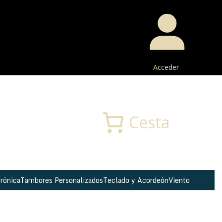
Acceder
Buscar
Cesta
rónica
Tambores Personalizados
Teclado y Acordeón
Viento