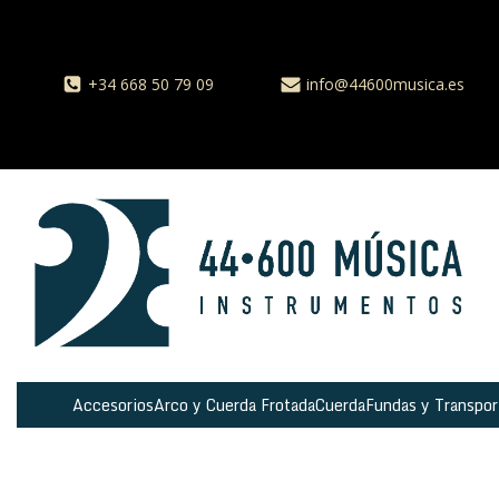
+34 668 50 79 09
info@44600musica.es
Accesorios
Arco y Cuerda Frotada
Cuerda
Fundas y Transpor