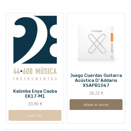
Juego Cuerdas Guitarra
Acústica D’Addario
XSAPB1047
Kalimba Enya Caoba
26,22
€
EK17-M1
33,90
€
Añadir al carrito
Leer más