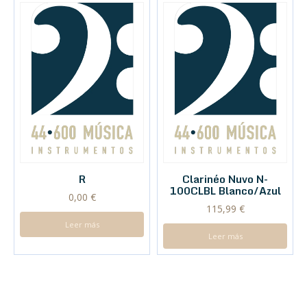
R
Clarinéo Nuvo N-
100CLBL Blanco/Azul
0,00
€
115,99
€
Leer más
Leer más