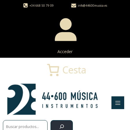
+34 668 50 79 09
info@44600musica.es
Acceder
Cesta
Buscar