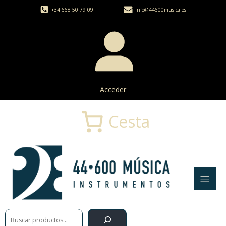
+34 668 50 79 09
info@44600musica.es
Acceder
Cesta
Buscar