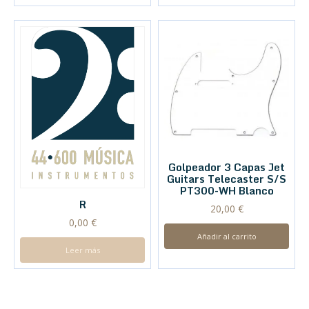
Golpeador 3 Capas Jet
Guitars Telecaster S/S
PT300-WH Blanco
R
20,00
€
0,00
€
Añadir al carrito
Leer más