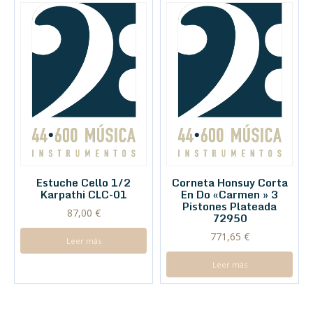
Estuche Cello 1/2
Corneta Honsuy Corta
Karpathi CLC-01
En Do «Carmen » 3
Pistones Plateada
87,00
€
72950
771,65
€
Leer más
Leer más