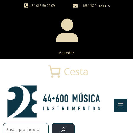
+34 668 50 79 09
info@44600musica.es
Acceder
Cesta
Buscar