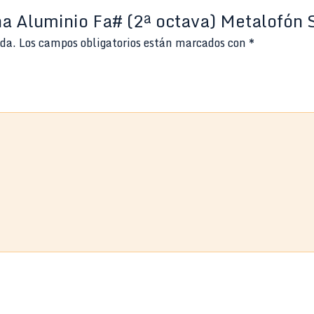
ina Aluminio Fa# (2ª octava) Metalofó
ada.
Los campos obligatorios están marcados con
*