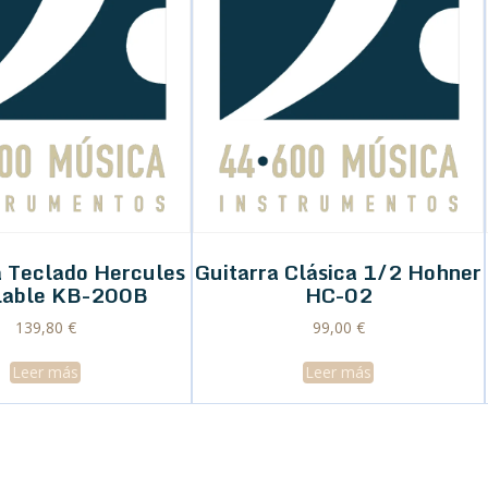
 Teclado Hercules
Guitarra Clásica 1/2 Hohner
lable KB-200B
HC-02
139,80
€
99,00
€
Leer más
Leer más