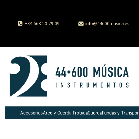
+34 668 50 79 09
info@44600musica.es
Accesorios
Arco y Cuerda Frotada
Cuerda
Fundas y Transpor