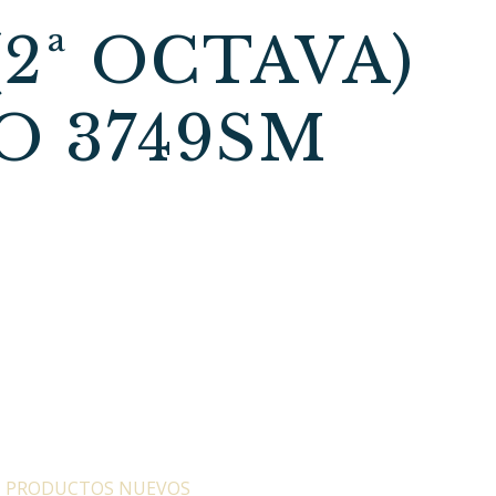
2ª OCTAVA)
 3749SM
:
PRODUCTOS NUEVOS