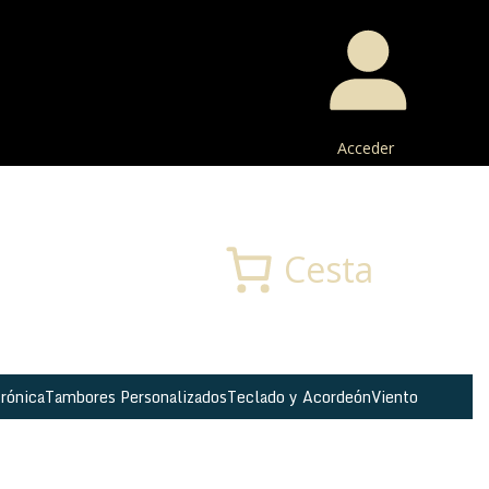
Acceder
Buscar
Cesta
rónica
Tambores Personalizados
Teclado y Acordeón
Viento