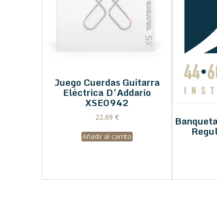
Juego Cuerdas Guitarra
Eléctrica D’Addario
XSE0942
22,69
€
Banqueta
Regu
Añadir al carrito