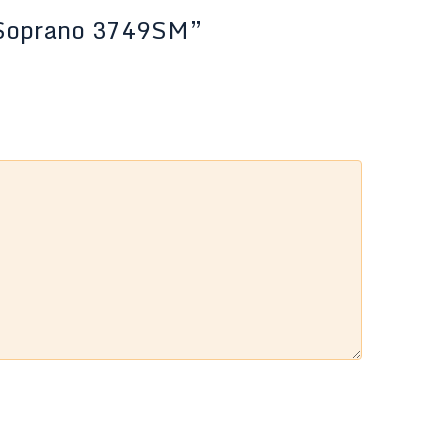
n Soprano 3749SM”