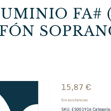
UMINIO FA# (
FÓN SOPRANO
15,87
€
Sin existencias
SKU:
ES001916
Categoría