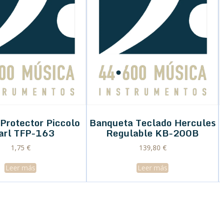
 Protector Piccolo
Banqueta Teclado Hercules
arl TFP-163
Regulable KB-200B
1,75
€
139,80
€
Leer más
Leer más