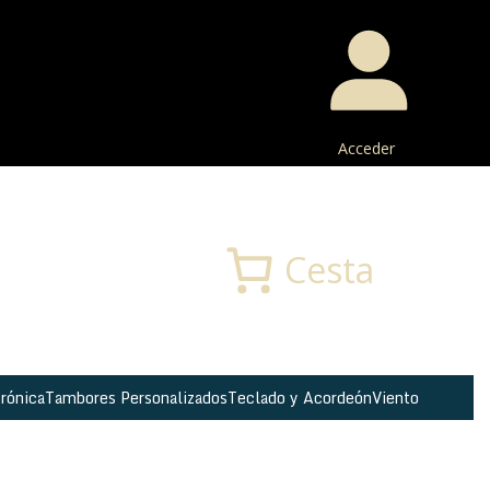
Acceder
Buscar
Cesta
rónica
Tambores Personalizados
Teclado y Acordeón
Viento