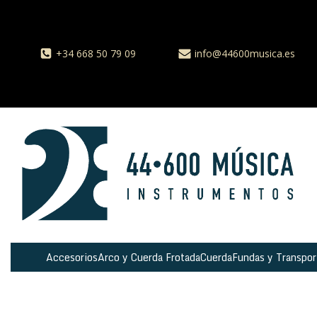
+34 668 50 79 09
info@44600musica.es
Accesorios
Arco y Cuerda Frotada
Cuerda
Fundas y Transpor