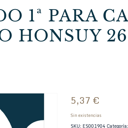
DO 1ª PARA C
O HONSUY 26
5,37
€
Sin existencias
SKU:
ES001904
Categoría