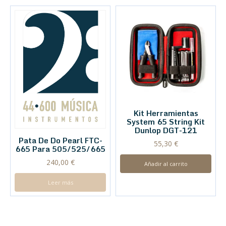
Kit Herramientas
System 65 String Kit
Dunlop DGT-121
Pata De Do Pearl FTC-
55,30
€
665 Para 505/525/665
240,00
€
Añadir al carrito
Leer más