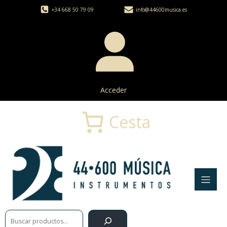
+34 668 50 79 09
info@44600musica.es
Acceder
Cesta
Buscar