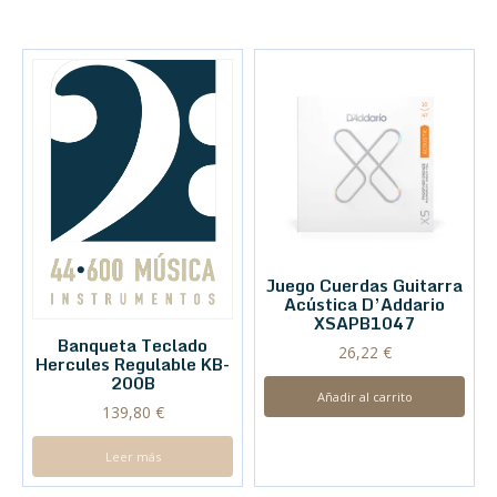
Juego Cuerdas Guitarra
Acústica D’Addario
XSAPB1047
Banqueta Teclado
26,22
€
Hercules Regulable KB-
200B
Añadir al carrito
139,80
€
Leer más