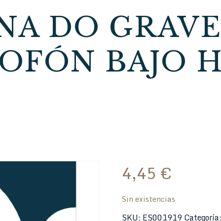
NA DO GRAVE
OFÓN BAJO 
4,45
€
Sin existencias
SKU:
ES001919
Categoría