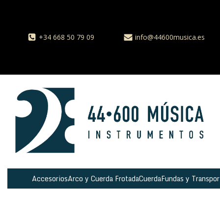
+34 668 50 79 09
info@44600musica.es
Accesorios
Arco y Cuerda Frotada
Cuerda
Fundas y Transpor