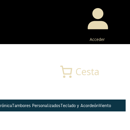
Acceder
Buscar
Cesta
rónica
Tambores Personalizados
Teclado y Acordeón
Viento