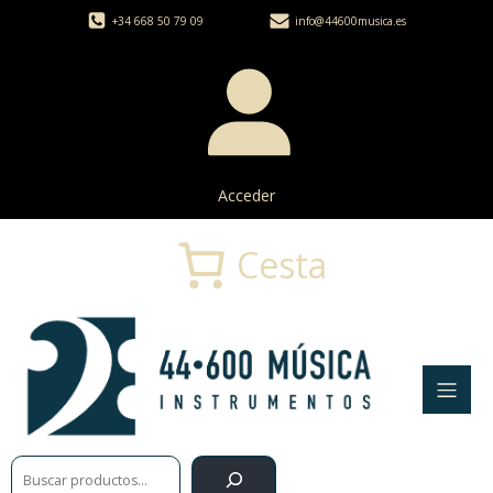
+34 668 50 79 09
info@44600musica.es
Acceder
Cesta
Buscar