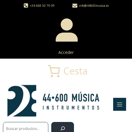
+34 668 50 79 09
info@44600musica.es
Acceder
Cesta
Buscar