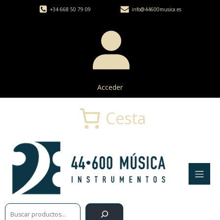
+34 668 50 79 09
info@44600musica.es
Acceder
Cesta
Buscar