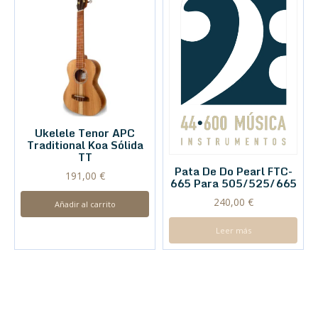
Ukelele Tenor APC
Traditional Koa Sólida
TT
Pata De Do Pearl FTC-
191,00
€
665 Para 505/525/665
240,00
€
Añadir al carrito
Leer más