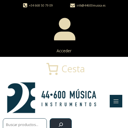
+34 668 50 79 09
info@44600musica.es
Acceder
Cesta
Buscar