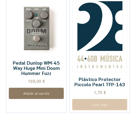
Pedal Dunlop WM-45
Way Huge Mini Doom
Hummer Fuzz
Plástico Protector
169,00
€
Piccolo Pearl TFP-163
1,75
€
Añadir al carrito
Leer más