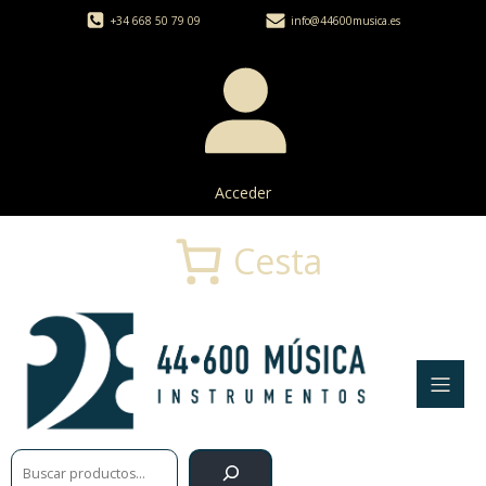
+34 668 50 79 09
info@44600musica.es
Acceder
Cesta
Buscar