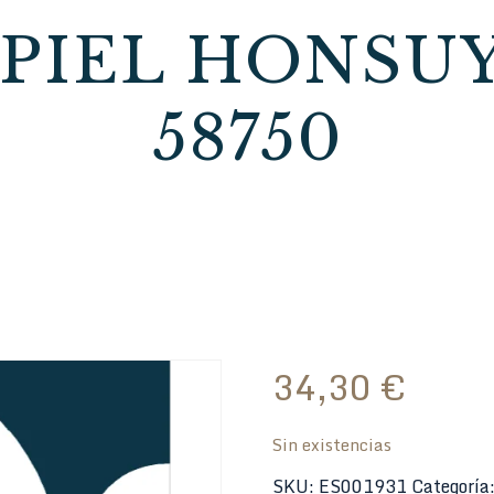
PIEL HONSUY 
58750
34,30
€
Sin existencias
SKU:
ES001931
Categoría