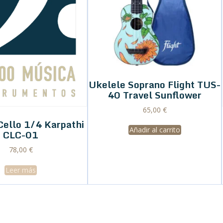
Ukelele Soprano Flight TUS-
40 Travel Sunflower
65,00
€
Cello 1/4 Karpathi
Añadir al carrito
CLC-01
78,00
€
Leer más