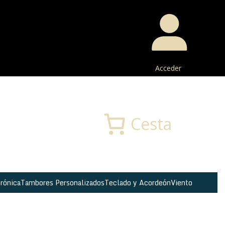
Acceder
Buscar
Cesta
rónica
Tambores Personalizados
Teclado y Acordeón
Viento