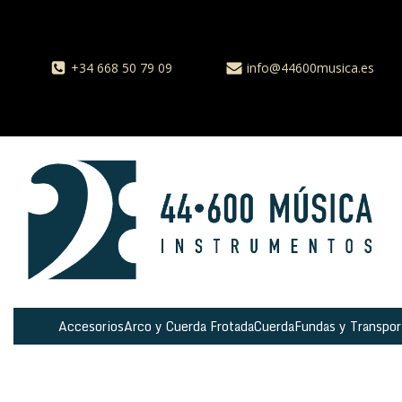
+34 668 50 79 09
info@44600musica.es
Accesorios
Arco y Cuerda Frotada
Cuerda
Fundas y Transpor