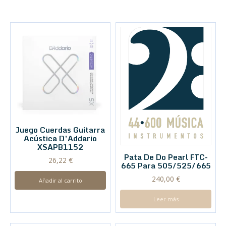
Juego Cuerdas Guitarra
Acústica D’Addario
XSAPB1152
Pata De Do Pearl FTC-
26,22
€
665 Para 505/525/665
240,00
€
Añadir al carrito
Leer más