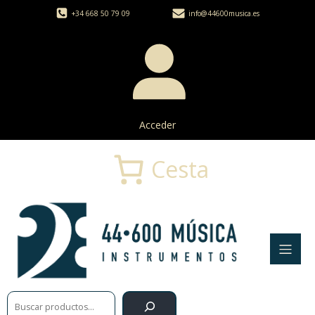
+34 668 50 79 09
info@44600musica.es
Acceder
Cesta
Buscar