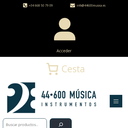
+34 668 50 79 09
info@44600musica.es
Acceder
Cesta
Buscar