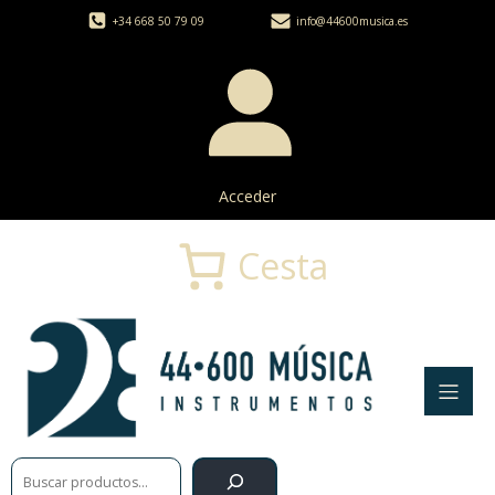
+34 668 50 79 09
info@44600musica.es
Acceder
Cesta
Buscar