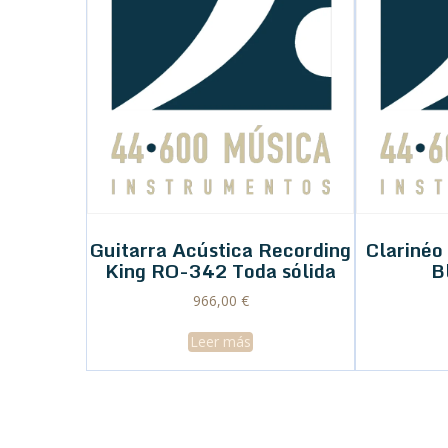
Guitarra Acústica Recording
Clariné
King RO-342 Toda sólida
B
966,00
€
Leer más