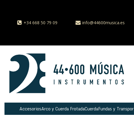
+34 668 50 79 09
info@44600musica.es
Accesorios
Arco y Cuerda Frotada
Cuerda
Fundas y Transpor