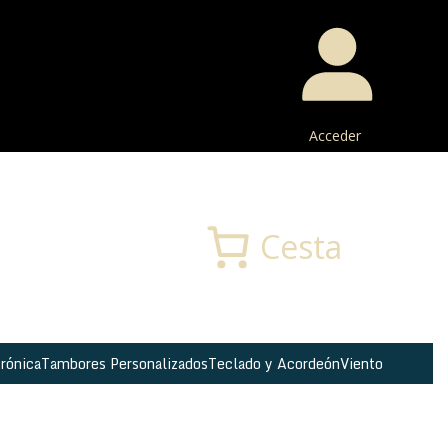
Acceder
Buscar
Cesta
rónica
Tambores Personalizados
Teclado y Acordeón
Viento