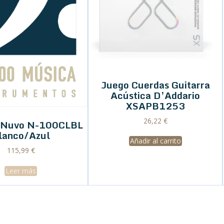
Juego Cuerdas Guitarra
Acústica D’Addario
XSAPB1253
26,22
€
o Nuvo N-100CLBL
lanco/Azul
Añadir al carrito
115,99
€
Leer más