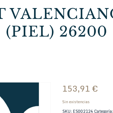
 VALENCIANO
(PIEL) 26200
153,91
€
Sin existencias
SKU:
ES002124
Categoría