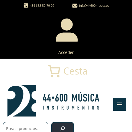
+34 668 50 79 09
info@44600musica.es
Acceder
Cesta
Buscar