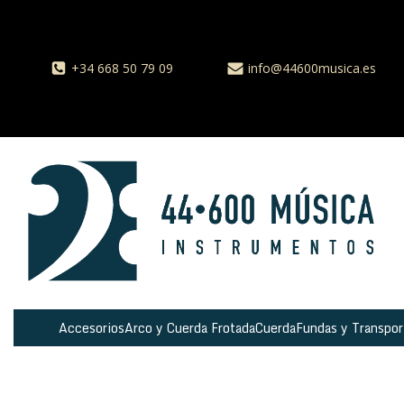
+34 668 50 79 09
info@44600musica.es
Accesorios
Arco y Cuerda Frotada
Cuerda
Fundas y Transpor