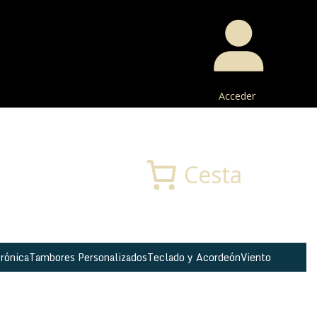
Acceder
Buscar
Cesta
rónica
Tambores Personalizados
Teclado y Acordeón
Viento