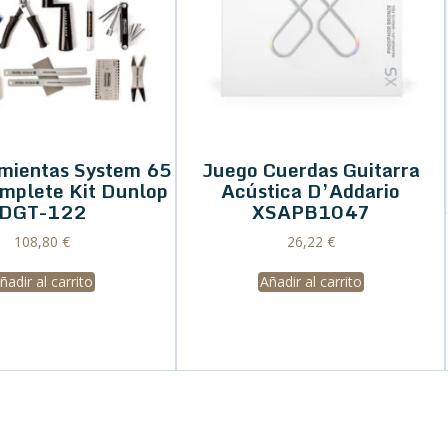
amientas System 65
Juego Cuerdas Guitarra
omplete Kit Dunlop
Acústica D’Addario
DGT-122
XSAPB1047
108,80
€
26,22
€
ñadir al carrito
Añadir al carrito