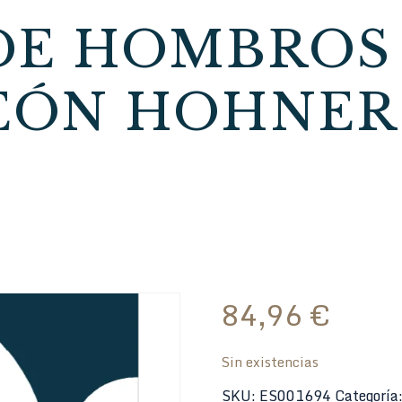
E HOMBROS 
ÓN HOHNER 
84,96
€
Sin existencias
SKU:
ES001694
Categoría