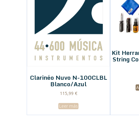
Kit Herr
String C
Clarinéo Nuvo N-100CLBL
Blanco/Azul
A
115,99
€
Leer más