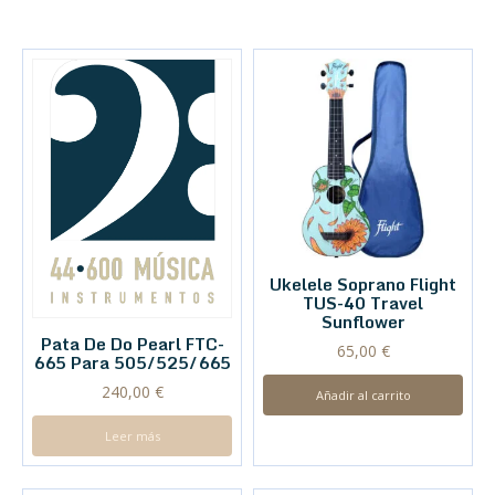
Ukelele Soprano Flight
TUS-40 Travel
Sunflower
Pata De Do Pearl FTC-
65,00
€
665 Para 505/525/665
240,00
€
Añadir al carrito
Leer más