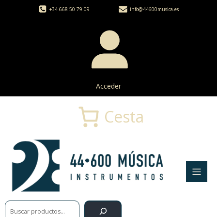
+34 668 50 79 09
info@44600musica.es
Acceder
Cesta
Buscar