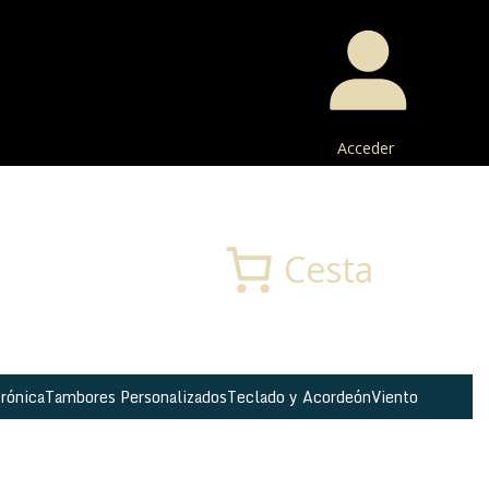
Acceder
Buscar
Cesta
rónica
Tambores Personalizados
Teclado y Acordeón
Viento