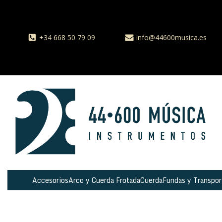
+34 668 50 79 09
info@44600musica.es
Accesorios
Arco y Cuerda Frotada
Cuerda
Fundas y Transpor