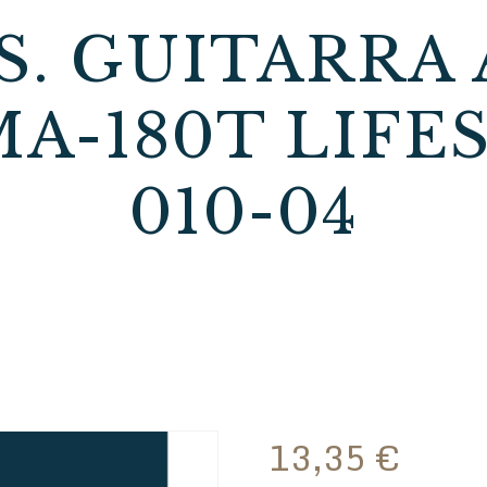
DS. GUITARRA
A-180T LIFES
010-04
13,35
€