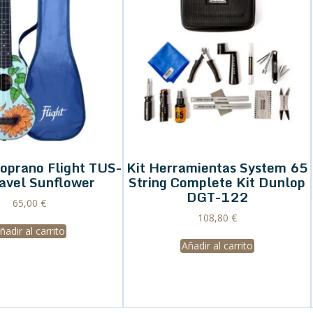
oprano Flight TUS-
Kit Herramientas System 65
avel Sunflower
String Complete Kit Dunlop
DGT-122
65,00
€
108,80
€
ñadir al carrito
Añadir al carrito