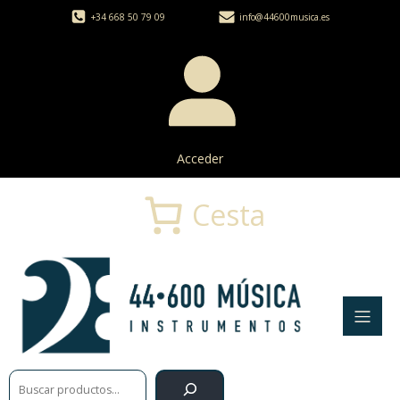
+34 668 50 79 09
info@44600musica.es
Acceder
Cesta
Buscar