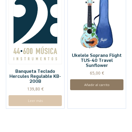
Ukelele Soprano Flight
TUS-40 Travel
Sunflower
Banqueta Teclado
65,00
€
Hercules Regulable KB-
200B
Añadir al carrito
139,80
€
Leer más