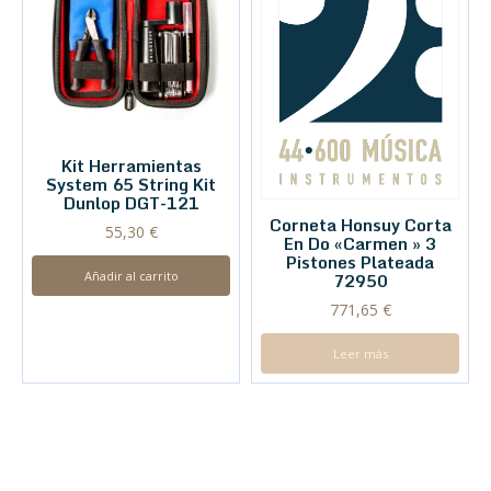
Kit Herramientas
System 65 String Kit
Dunlop DGT-121
Corneta Honsuy Corta
55,30
€
En Do «Carmen » 3
Pistones Plateada
Añadir al carrito
72950
771,65
€
Leer más