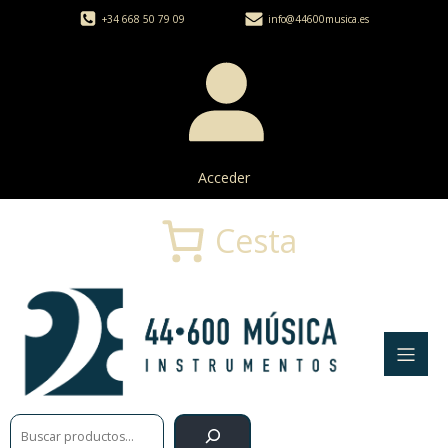
+34 668 50 79 09
info@44600musica.es
Acceder
Cesta
Buscar