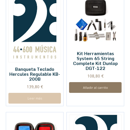
Kit Herramientas
System 65 String
Complete Kit Dunlop
DGT-122
Banqueta Teclado
Hercules Regulable KB-
108,80
€
200B
139,80
€
Añadir al carrito
Leer más